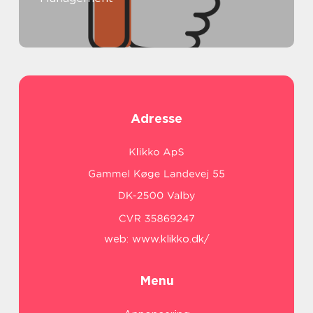
Adresse
web:
www.klikko.dk/
Menu