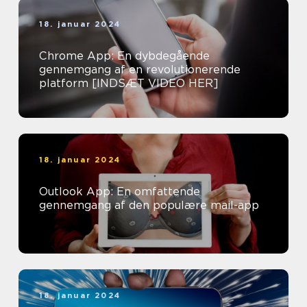
18. januar 2024
Chrome App: En dybdegående
gennemgang af en revolutionerende
platform [INDSÆT VIDEO HER]
18. januar 2024
Outlook App: En omfattende
gennemgang af den populære mail-app
18. januar 2024