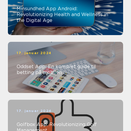
Minsundhed App Android:
Revolutionizing Health and Wellness in
the Digital Age
17. januar 2024
Oddset App: En komplet guide til
betting på mobilen
17. januar 2024
Golfbox App: Revolutionizing Golf
Management