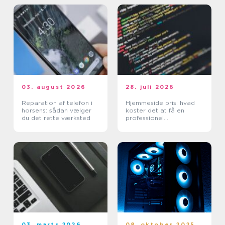
03. august 2026
28. juli 2026
Reparation af telefon i
Hjemmeside pris: hvad
horsens: sådan vælger
koster det at få en
du det rette værksted
professionel
hjemmeside?
03. marts 2026
08. oktober 2025