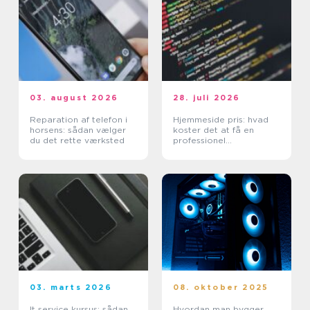
03. august 2026
28. juli 2026
Reparation af telefon i
Hjemmeside pris: hvad
horsens: sådan vælger
koster det at få en
du det rette værksted
professionel
hjemmeside?
03. marts 2026
08. oktober 2025
It service kursus: sådan
Hvordan man bygger