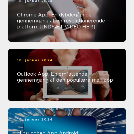
18. januar 2024
Chrome App: En dybdegående
gennemgang af en revolutionerende
platform [INDSÆT VIDEO HER]
18. januar 2024
Outlook App: En omfattende
gennemgang af den populære mail-app
18. januar 2024
Minsundhed App Android: