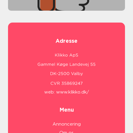
Adresse
web:
www.klikko.dk/
Menu
Annoncering
Om os