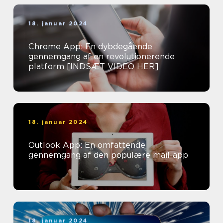
18. januar 2024
Chrome App: En dybdegående
gennemgang af en revolutionerende
platform [INDSÆT VIDEO HER]
18. januar 2024
Outlook App: En omfattende
gennemgang af den populære mail-app
18. januar 2024