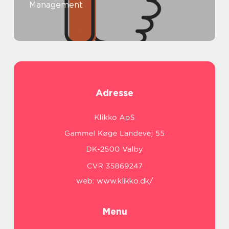
Management
Adresse
web:
www.klikko.dk/
Menu