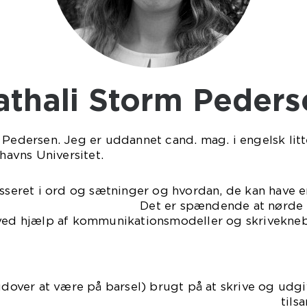
Nathali Storm Peder
 Pedersen. Jeg er uddannet cand. mag. i engelsk lit
avns Universitet.
esseret i ord og sætninger og hvordan, de kan have e
dende at nørde med, hvor
 ved hjælp af kommunikationsmodeller og skrivekn
(udover at være på barsel) brugt på at skrive og ud
bine. De har tilsammen sol