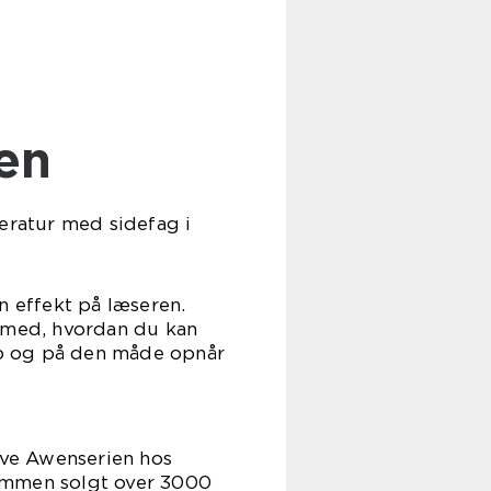
sen
teratur med sidefag i
n effekt på læseren.
dan du kan
eb og på den måde opnår
give Awenserien hos
gt over 3000