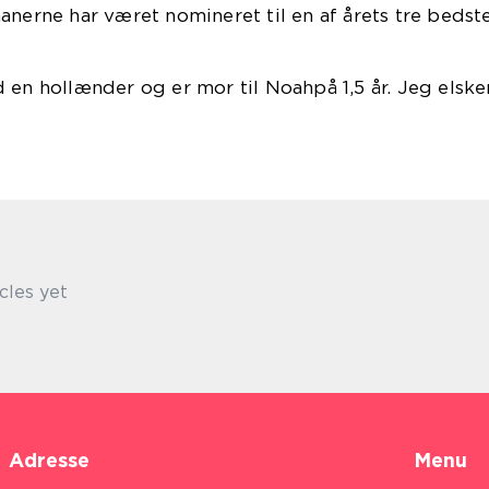
anerne har været nomineret til en af årets tre bedst
sybøger.
 en hollænder og er mor til Noahpå 1,5 år. Jeg elsk
ntasybøger:)
cles yet
Adresse
Menu