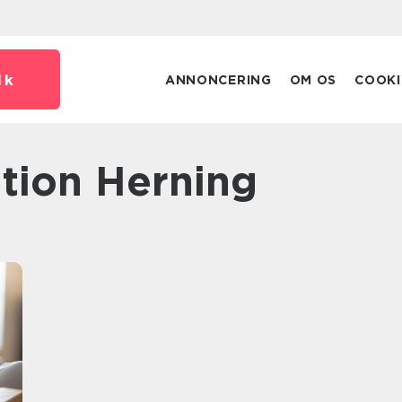
dk
ANNONCERING
OM OS
COOKI
ation Herning