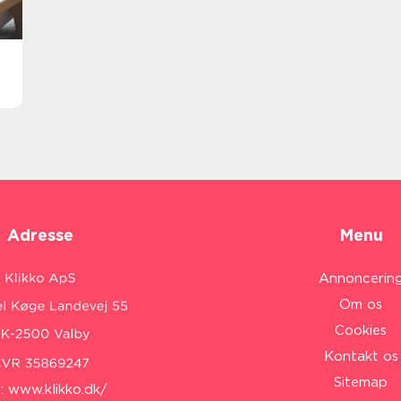
Adresse
Menu
Annoncerin
Om os
Cookies
Kontakt os
Sitemap
:
www.klikko.dk/