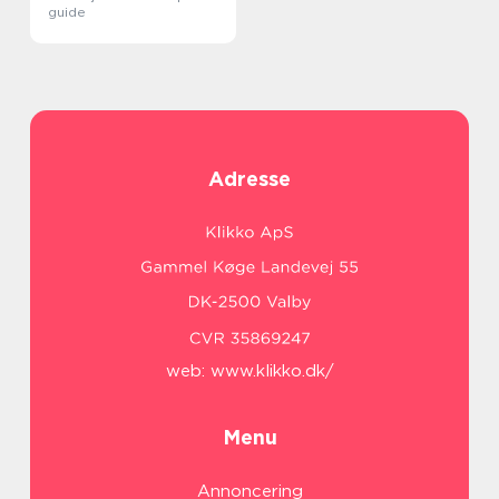
guide
Adresse
web:
www.klikko.dk/
Menu
Annoncering