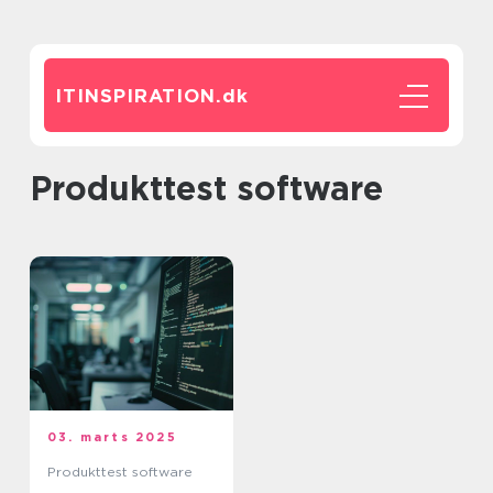
ITINSPIRATION.
dk
produkttest software
03. marts 2025
Produkttest software