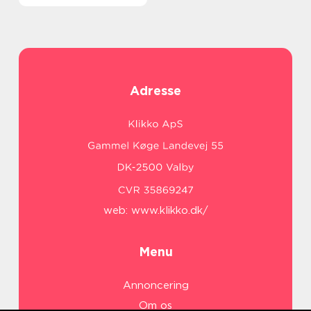
Adresse
web:
www.klikko.dk/
Menu
Annoncering
Om os