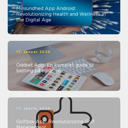
Minsundhed App Android:
Revolutionizing Health and Wellness in
the Digital Age
17. januar 2024
Oddset App: En komplet guide til
betting på mobilen
17. januar 2024
Golfbox App: Revolutionizing Golf
Management