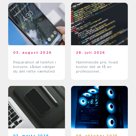
03. august 2026
28. juli 2026
Reparation af telefon i
Hjemmeside pris: hvad
horsens: sådan vælger
koster det at få en
du det rette værksted
professionel
hjemmeside?
03. marts 2026
08. oktober 2025