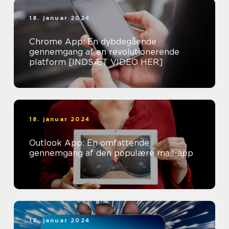
18. januar 2024
Chrome App: En dybdegående
gennemgang af en revolutionerende
platform [INDSÆT VIDEO HER]
18. januar 2024
Outlook App: En omfattende
gennemgang af den populære mail-app
18. januar 2024