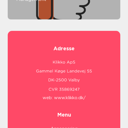
Adresse
web:
www.klikko.dk/
Menu