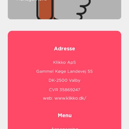
Adresse
web:
www.klikko.dk/
Menu