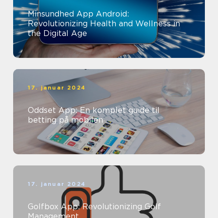
Minsundhed App Android:
Revolutionizing Health and Wellness in
the Digital Age
17. januar 2024
Oddset App: En komplet guide til
betting på mobilen
17. januar 2024
Golfbox App: Revolutionizing Golf
Management