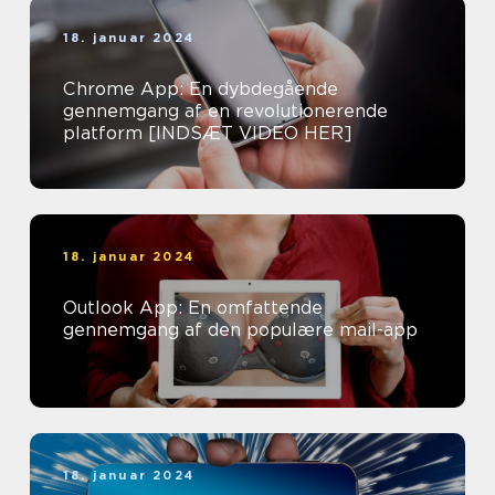
18. januar 2024
Chrome App: En dybdegående
gennemgang af en revolutionerende
platform [INDSÆT VIDEO HER]
18. januar 2024
Outlook App: En omfattende
gennemgang af den populære mail-app
18. januar 2024