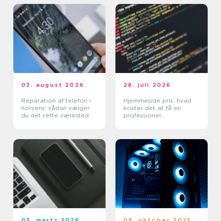
03. august 2026
28. juli 2026
Reparation af telefon i
Hjemmeside pris: hvad
horsens: sådan vælger
koster det at få en
du det rette værksted
professionel
hjemmeside?
03. marts 2026
08. oktober 2025