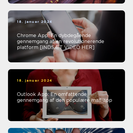
18. januar 2024
Chrome App: En dybdegående
gennemgang af en revolutionerende
platform [INDSÆT VIDEO HER]
18. januar 2024
Outlook App: En omfattende
gennemgang af den populære mail-app