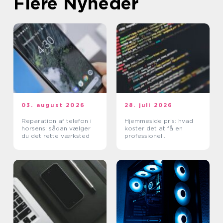
Flere Nyheder
03. august 2026
28. juli 2026
Reparation af telefon i
Hjemmeside pris: hvad
horsens: sådan vælger
koster det at få en
du det rette værksted
professionel
hjemmeside?