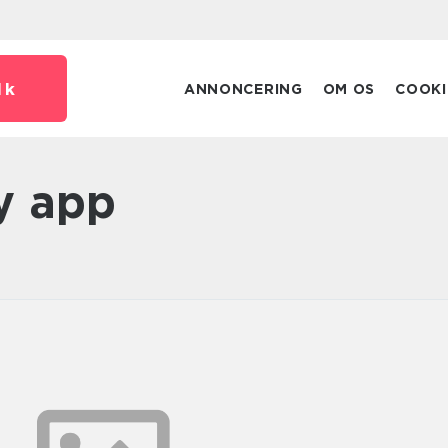
dk
ANNONCERING
OM OS
COOKI
ay app