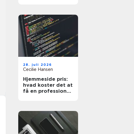
det rette
værksted
28. juli 2026
Cecilie Hansen
Hjemmeside pris:
hvad koster det at
få en professionel
hjemmeside?