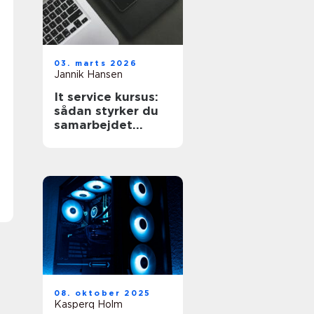
03. marts 2026
Jannik Hansen
It service kursus:
sådan styrker du
samarbejdet
mellem it og
forretning
08. oktober 2025
Kasperq Holm