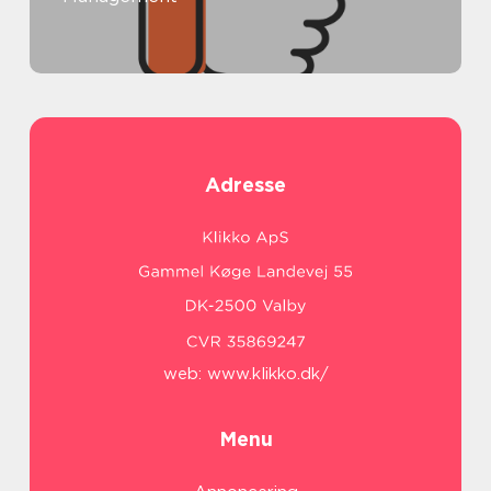
Adresse
web:
www.klikko.dk/
Menu