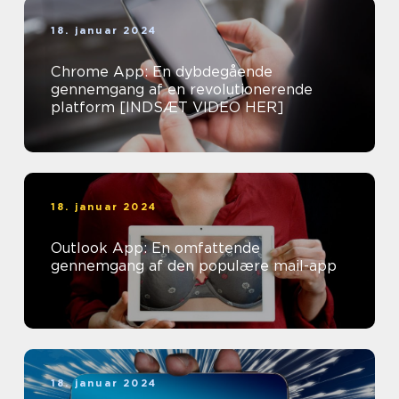
18. januar 2024
Chrome App: En dybdegående
gennemgang af en revolutionerende
platform [INDSÆT VIDEO HER]
18. januar 2024
Outlook App: En omfattende
gennemgang af den populære mail-app
18. januar 2024