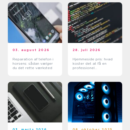
03. august 2026
28. juli 2026
Reparation af telefon i
Hjemmeside pris: hvad
horsens: sådan vælger
koster det at få en
du det rette værksted
professionel
hjemmeside?
03. marts 2026
08. oktober 2025