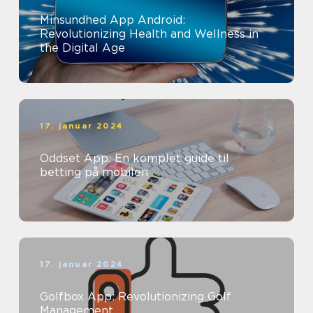
Minsundhed App Android:
Revolutionizing Health and Wellness in
the Digital Age
17. januar 2024
Oddset App: En komplet guide til
betting på mobilen
17. januar 2024
Golfbox App: Revolutionizing Golf
Management