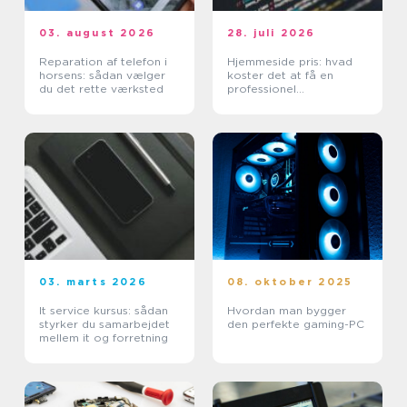
03. august 2026
28. juli 2026
Reparation af telefon i
Hjemmeside pris: hvad
horsens: sådan vælger
koster det at få en
du det rette værksted
professionel
hjemmeside?
03. marts 2026
08. oktober 2025
It service kursus: sådan
Hvordan man bygger
styrker du samarbejdet
den perfekte gaming-PC
mellem it og forretning