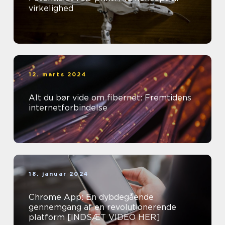
virkelighed
12. marts 2024
Alt du bør vide om fibernet: Fremtidens
internetforbindelse
18. januar 2024
Chrome App: En dybdegående
gennemgang af en revolutionerende
platform [INDSÆT VIDEO HER]