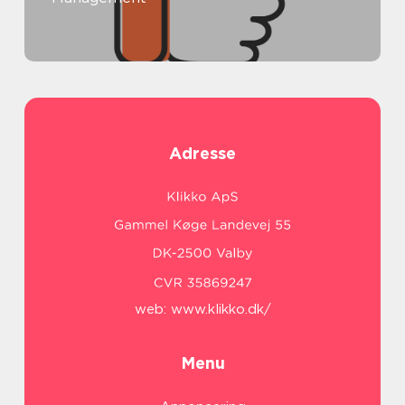
Adresse
web:
www.klikko.dk/
Menu