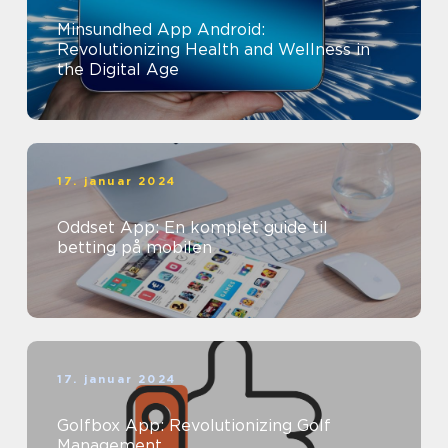
Minsundhed App Android:
Revolutionizing Health and Wellness in
the Digital Age
17. januar 2024
Oddset App: En komplet guide til
betting på mobilen
17. januar 2024
Golfbox App: Revolutionizing Golf
Management