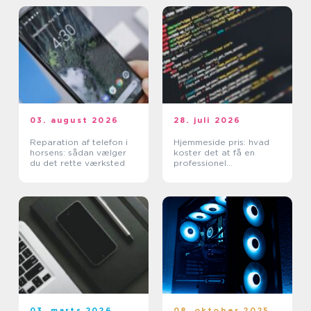
03. august 2026
28. juli 2026
Reparation af telefon i
Hjemmeside pris: hvad
horsens: sådan vælger
koster det at få en
du det rette værksted
professionel
hjemmeside?
03. marts 2026
08. oktober 2025