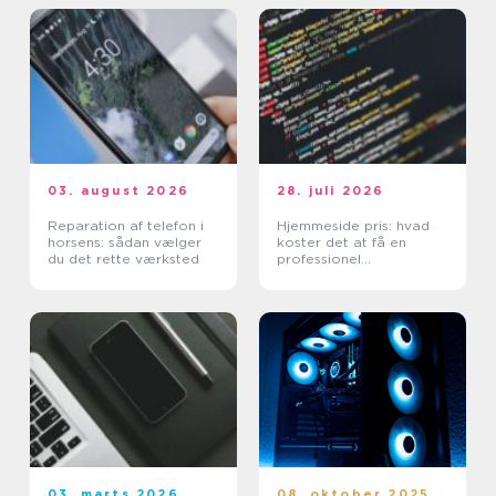
03. august 2026
28. juli 2026
Reparation af telefon i
Hjemmeside pris: hvad
horsens: sådan vælger
koster det at få en
du det rette værksted
professionel
hjemmeside?
03. marts 2026
08. oktober 2025