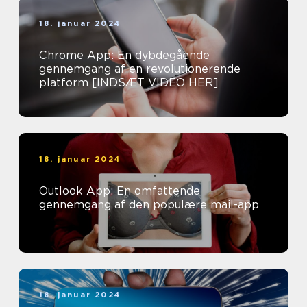
18. januar 2024
Chrome App: En dybdegående
gennemgang af en revolutionerende
platform [INDSÆT VIDEO HER]
18. januar 2024
Outlook App: En omfattende
gennemgang af den populære mail-app
18. januar 2024