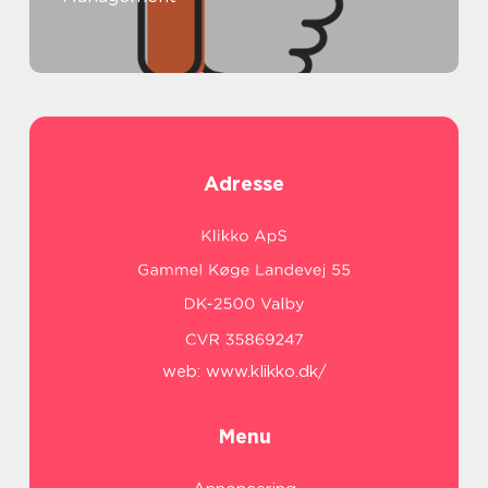
Adresse
web:
www.klikko.dk/
Menu