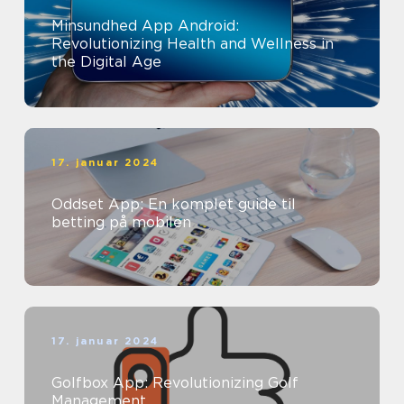
Minsundhed App Android:
Revolutionizing Health and Wellness in
the Digital Age
17. januar 2024
Oddset App: En komplet guide til
betting på mobilen
17. januar 2024
Golfbox App: Revolutionizing Golf
Management